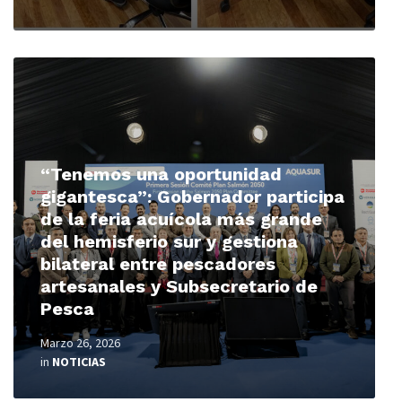
Read
More
“Tenemos una oportunidad
gigantesca”: Gobernador participa
de la feria acuícola más grande
del hemisferio sur y gestiona
bilateral entre pescadores
artesanales y Subsecretario de
Pesca
Marzo 26, 2026
in
NOTICIAS