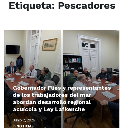
Etiqueta:
Pescadores
Read
More
Gobernador Flies y representantes
de los trabajadores del mar
abordan desarrollo regional
acuícola y Ley Lafkenche
Junio 2, 2026
in
NOTICIAS