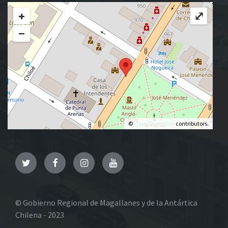
+
⤢
−
©
OpenStreetMap
contributors.
Twitter
Facebook
Instagram
YouTube
© Gobierno Regional de Magallanes y de la Antártica
Chilena - 2023