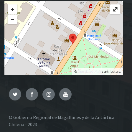
+
⤢
−
©
OpenStreetMap
contributors.
Twitter
Facebook
Instagram
YouTube
© Gobierno Regional de Magallanes y de la Antártica
Chilena - 2023