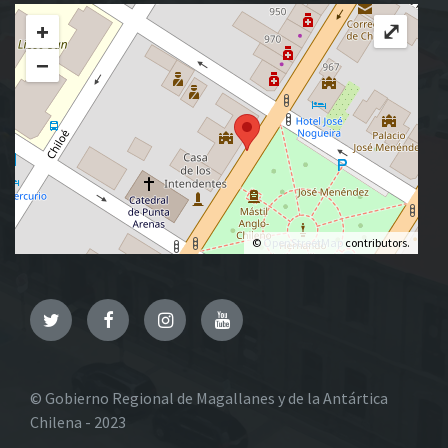
+
⤢
−
©
OpenStreetMap
contributors.
Twitter
Facebook
Instagram
YouTube
© Gobierno Regional de Magallanes y de la Antártica
Chilena - 2023