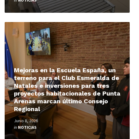
in
NOTICIAS
Read
More
Mejoras en la Escuela España, un
terreno para el Club Esmeralda de
Natales e inversiones para tres
proyectos habitacionales de Punta
Arenas marcan último Consejo
Regional
Junio 8, 2026
in
NOTICIAS