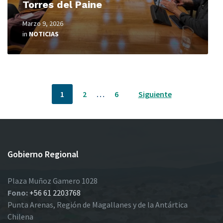
Torres del Paine
Marzo 9, 2026
in
NOTICIAS
Paginación
1
2
…
6
Siguiente
de
entradas
Gobierno Regional
Plaza Muñoz Gamero 1028
Fono:
+56 61 2203768
Punta Arenas, Región de Magallanes y de la Antártica
Chilena