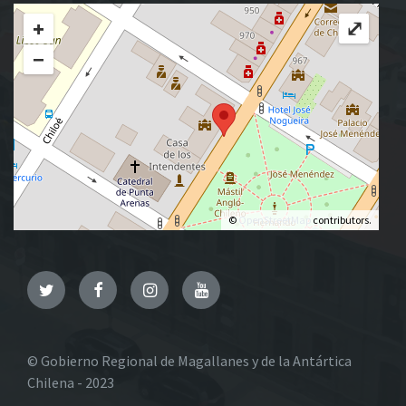
+
⤢
−
©
OpenStreetMap
contributors.
Twitter
Facebook
Instagram
YouTube
© Gobierno Regional de Magallanes y de la Antártica
Chilena - 2023