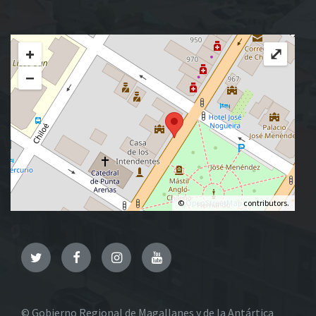
+
⤢
−
©
OpenStreetMap
contributors.
Twitter
Facebook
Instagram
YouTube
© Gobierno Regional de Magallanes y de la Antártica