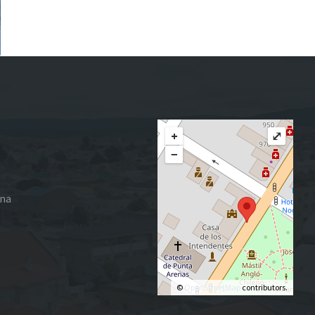
+
⤢
−
ena
©
OpenStreetMap
contributors.