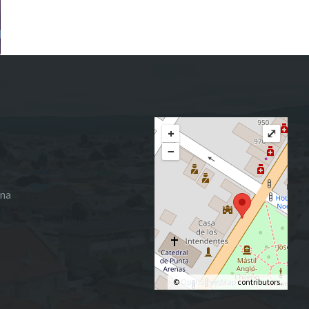
+
⤢
−
ena
©
OpenStreetMap
contributors.