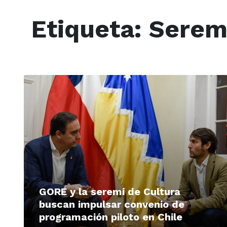
Etiqueta:
Seremi
Read
More
GORE y la seremi de Cultura
buscan impulsar convenio de
programación piloto en Chile