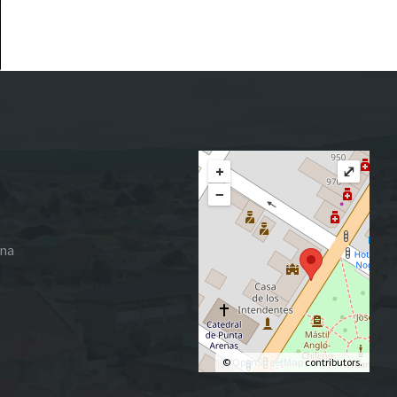
+
⤢
−
ena
©
OpenStreetMap
contributors.