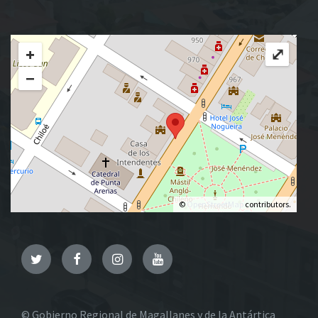
+
⤢
−
©
OpenStreetMap
contributors.
Twitter
Facebook
Instagram
YouTube
© Gobierno Regional de Magallanes y de la Antártica