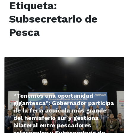
Etiqueta:
Subsecretario de
Pesca
Read
More
“Tenemos una oportunidad
gigantesca”: Gobernador participa
de la feria acuícola más grande
del hemisferio sur y gestiona
bilateral entre pescadores
artesanales y Subsecretario de