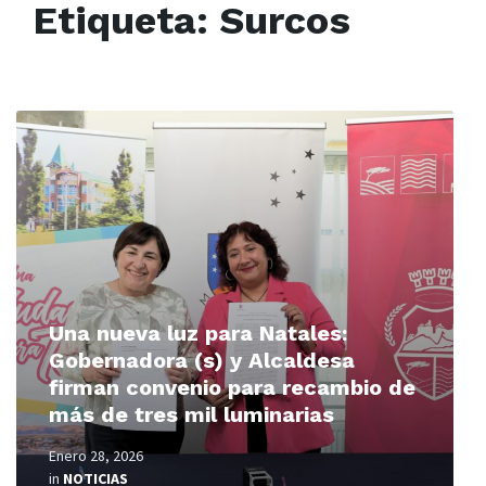
Etiqueta:
Surcos
Read
More
Una nueva luz para Natales:
Gobernadora (s) y Alcaldesa
firman convenio para recambio de
más de tres mil luminarias
Enero 28, 2026
in
NOTICIAS