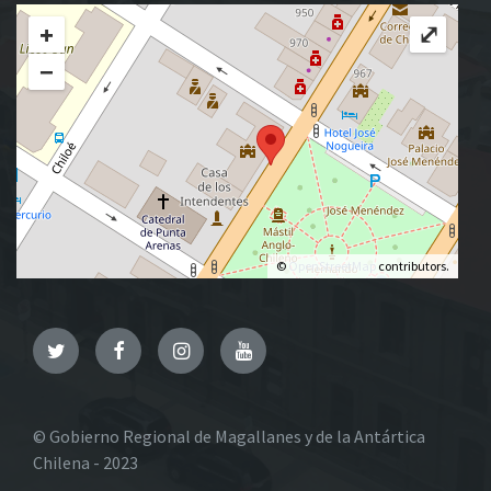
+
⤢
−
©
OpenStreetMap
contributors.
Twitter
Facebook
Instagram
YouTube
© Gobierno Regional de Magallanes y de la Antártica
Chilena - 2023