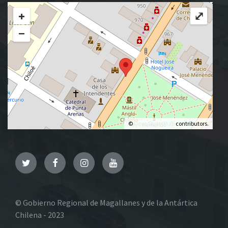
+
⤢
−
©
OpenStreetMap
contributors.
Twitter
Facebook
Instagram
YouTube
© Gobierno Regional de Magallanes y de la Antártica
Chilena - 2023