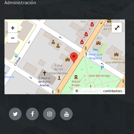
Administración
+
⤢
−
©
OpenStreetMap
contributors.
Twitter
Facebook
Instagram
YouTube