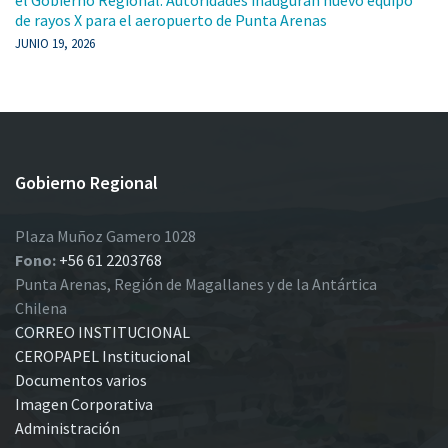
de rayos X para el aeropuerto de Punta Arenas
JUNIO 19, 2026
Gobierno Regional
Plaza Muñoz Gamero 1028
Fono:
+56 61 2203768
Punta Arenas, Región de Magallanes y de la Antártica
Chilena
CORREO INSTITUCIONAL
CEROPAPEL Institucional
Documentos varios
Imagen Corporativa
Administración