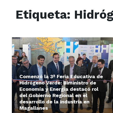
Etiqueta:
Hidró
Read
More
Comenzó la 3ª Feria Educativa de
Hidrógeno Verde: Biministro de
Economía y Energía destacó rol
del Gobierno Regional en el
desarrollo de la industria en
Magallanes