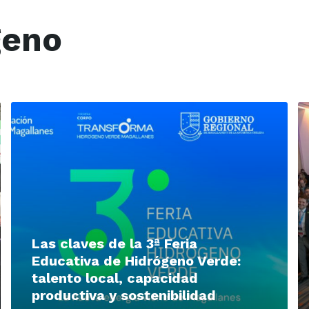
geno
Read
R
More
M
Las claves de la 3ª Feria
Educativa de Hidrógeno Verde:
talento local, capacidad
productiva y sostenibilidad