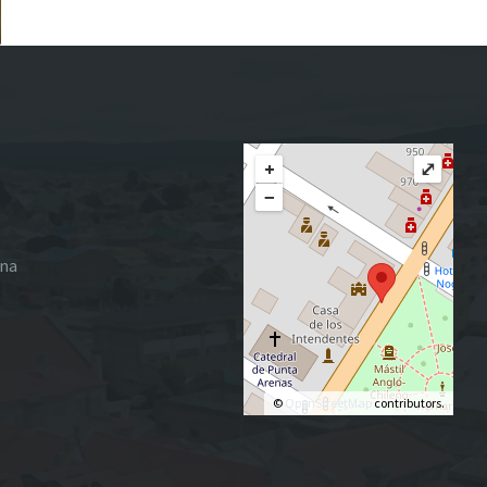
+
⤢
−
ena
©
OpenStreetMap
contributors.