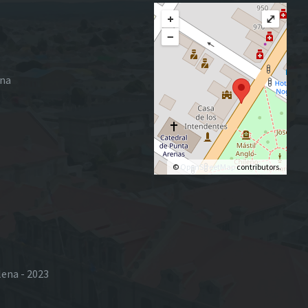
+
⤢
−
ena
©
OpenStreetMap
contributors.
lena - 2023