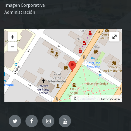
Imagen Corporativa
Administración
+
⤢
−
©
OpenStreetMap
contributors.
Twitter
Facebook
Instagram
YouTube