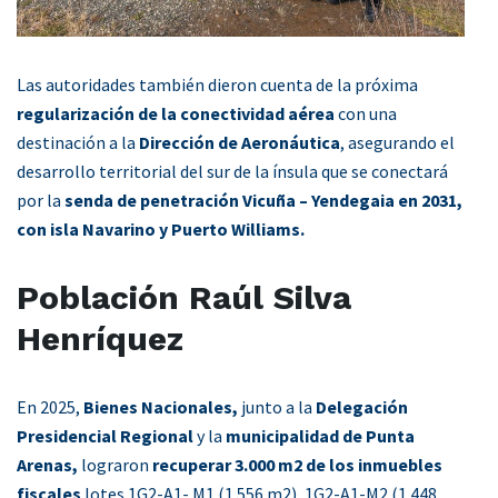
Las autoridades también dieron cuenta de la próxima
regularización de la conectividad aérea
con una
destinación a la
Dirección de Aeronáutica
, asegurando el
desarrollo territorial del sur de la ínsula que se conectará
por la
senda de penetración Vicuña – Yendegaia en 2031,
con isla Navarino y Puerto Williams.
Población Raúl Silva
Henríquez
En 2025,
Bienes Nacionales,
junto a la
Delegación
Presidencial Regional
y la
municipalidad de Punta
Arenas,
lograron
recuperar 3.000 m2 de los inmuebles
fiscales
lotes 1G2-A1- M1 (1.556 m2), 1G2-A1-M2 (1.448