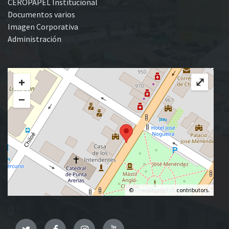
CEROPAPEL Institucional
Documentos varios
Imagen Corporativa
Administración
+
⤢
−
©
OpenStreetMap
contributors.