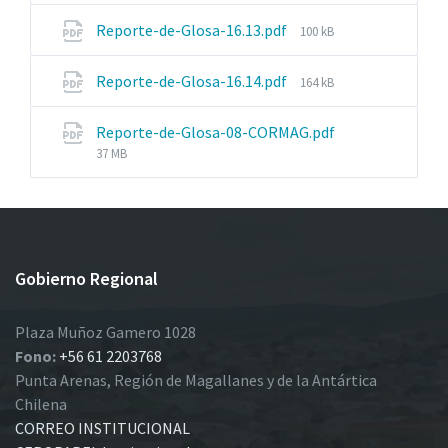
File
Reporte-de-Glosa-16.13.pdf
100 kB
size:
File
Reporte-de-Glosa-16.14.pdf
164 kB
size:
File
Reporte-de-Glosa-08-CORMAG.pdf
size:
37 MB
Gobierno Regional
Plaza Muñoz Gamero 1028
Fono:
+56 61 2203768
Punta Arenas, Región de Magallanes y de la Antártica
Chilena
CORREO INSTITUCIONAL