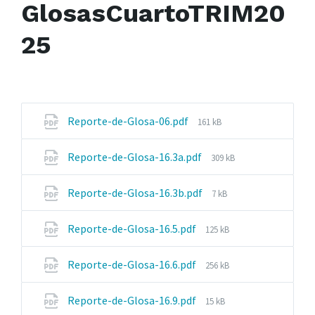
GlosasCuartoTRIM20
25
File
Reporte-de-Glosa-06.pdf
161 kB
size:
File
Reporte-de-Glosa-16.3a.pdf
309 kB
size:
File
Reporte-de-Glosa-16.3b.pdf
7 kB
size:
File
Reporte-de-Glosa-16.5.pdf
125 kB
size:
File
Reporte-de-Glosa-16.6.pdf
256 kB
size:
File
Reporte-de-Glosa-16.9.pdf
15 kB
size: