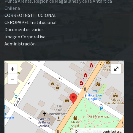
Punta Arenas, Región de Magallanes y de la Antártica
Chilena
CORREO INSTITUCIONAL
CEROPAPEL Institucional
Documentos varios
Imagen Corporativa
Administración
+
⤢
−
©
OpenStreetMap
contributors.