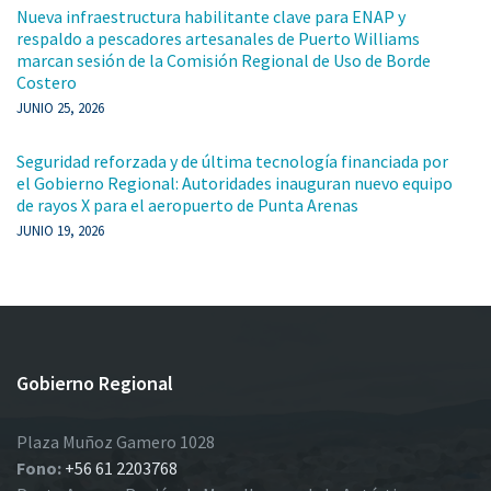
Nueva infraestructura habilitante clave para ENAP y
respaldo a pescadores artesanales de Puerto Williams
marcan sesión de la Comisión Regional de Uso de Borde
Costero
JUNIO 25, 2026
Seguridad reforzada y de última tecnología financiada por
el Gobierno Regional: Autoridades inauguran nuevo equipo
de rayos X para el aeropuerto de Punta Arenas
JUNIO 19, 2026
Gobierno Regional
Plaza Muñoz Gamero 1028
Fono:
+56 61 2203768