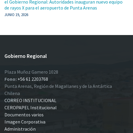
el Gobierno Regional: Autoridades inauguran nuevo equipo
de rayos X para el aeropuerto de Punta Arenas
JUNIO 19, 2026
Gobierno Regional
Plaza Muñoz Gamero 1028
Fono:
+56 61 2203768
Punta Arenas, Región de Magallanes y de la Antártica
Chilena
CORREO INSTITUCIONAL
CEROPAPEL Institucional
Documentos varios
Imagen Corporativa
Administración