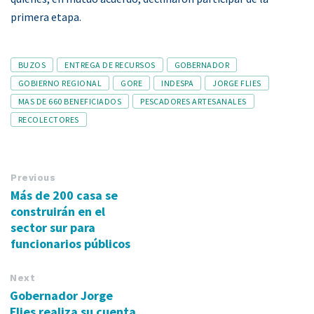
primera etapa.
Tags
BUZOS
ENTREGA DE RECURSOS
GOBERNADOR
GOBIERNO REGIONAL
GORE
INDESPA
JORGE FLIES
MAS DE 660 BENEFICIADOS
PESCADORES ARTESANALES
RECOLECTORES
Previous
Más de 200 casa se
construirán en el
sector sur para
funcionarios públicos
Next
Gobernador Jorge
Flies realiza su cuenta