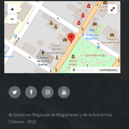
+
⤢
−
©
OpenStreetMap
contributors.
Twitter
Facebook
Instagram
YouTube
© Gobierno Regional de Magallanes y de la Antártica
Chilena - 2023