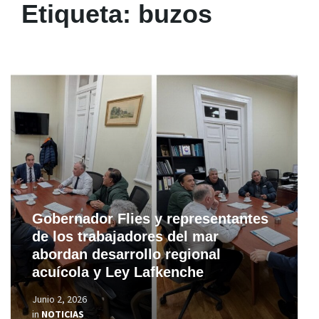
Etiqueta:
buzos
Read
More
Gobernador Flies y representantes
de los trabajadores del mar
abordan desarrollo regional
acuícola y Ley Lafkenche
Junio 2, 2026
in
NOTICIAS