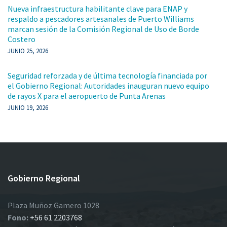
Nueva infraestructura habilitante clave para ENAP y
respaldo a pescadores artesanales de Puerto Williams
marcan sesión de la Comisión Regional de Uso de Borde
Costero
JUNIO 25, 2026
Seguridad reforzada y de última tecnología financiada por
el Gobierno Regional: Autoridades inauguran nuevo equipo
de rayos X para el aeropuerto de Punta Arenas
JUNIO 19, 2026
Gobierno Regional
Plaza Muñoz Gamero 1028
Fono:
+56 61 2203768