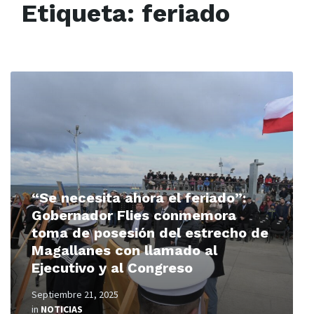
Etiqueta:
feriado
Read
More
“Se necesita ahora el feriado”:
Gobernador Flies conmemora
toma de posesión del estrecho de
Magallanes con llamado al
Ejecutivo y al Congreso
Septiembre 21, 2025
in
NOTICIAS