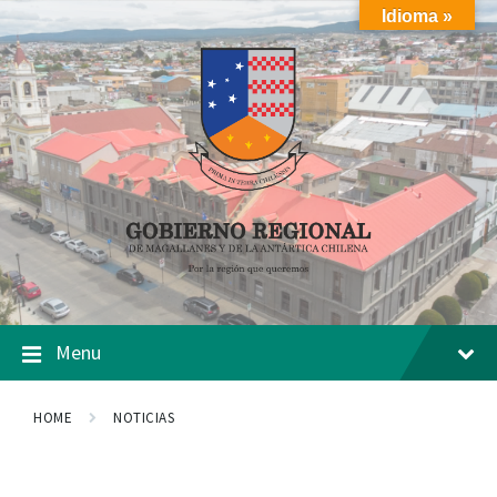
Skip
Skip
Skip
Idioma »
to
to
to
content
main
footer
navigation
Menu
HOME
NOTICIAS