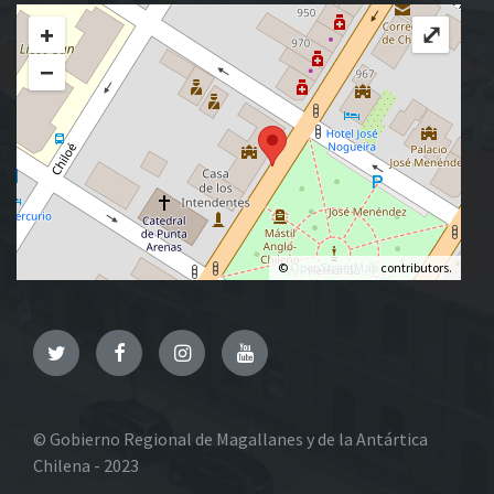
+
⤢
−
©
OpenStreetMap
contributors.
Twitter
Facebook
Instagram
YouTube
© Gobierno Regional de Magallanes y de la Antártica
Chilena - 2023