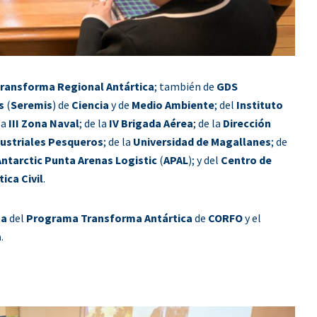
ransforma Regional Antártica
; también de
GDS
s
(
Seremis
) de
Ciencia
y de
Medio Ambiente
; del
Instituto
la
III Zona Naval
; de la
IV Brigada Aérea
; de la
Dirección
dustriales Pesqueros
; de la
Universidad de Magallanes
; de
ntarctic Punta Arenas Logistic
(
APAL
); y del
Centro de
ica Civil
.
ta
del
Programa Transforma Antártica
de
CORFO
y el
a
.