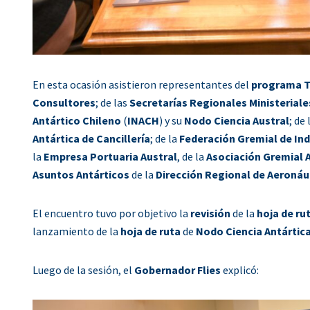
En esta ocasión asistieron representantes del
programa T
Consultores
; de las
Secretarías Regionales Ministeriale
Antártico Chileno
(
INACH
) y su
Nodo Ciencia Austral
; de 
Antártica de Cancillería
; de la
Federación Gremial de In
la
Empresa Portuaria Austral
, de la
Asociación Gremial A
Asuntos Antárticos
de la
Dirección Regional de Aeronáut
El encuentro tuvo por objetivo la
revisión
de la
hoja de ru
lanzamiento de la
hoja de ruta
de
Nodo Ciencia Antártic
Luego de la sesión, el
Gobernador Flies
explicó: