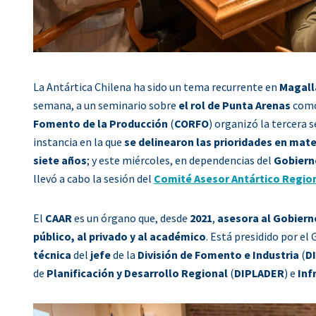
La Antártica Chilena ha sido un tema recurrente en
Magall
semana, a un seminario sobre
el rol de Punta Arenas
como 
Fomento de la Producción
(
CORFO
) organizó la tercera 
instancia en la que
se delinearon las prioridades en mate
siete años
; y este miércoles, en dependencias del
Gobierno
llevó a cabo la sesión del
Comité Asesor Antártico Regio
El
CAAR
es un órgano que, desde
2021
,
asesora al Gobiern
público, al privado y al académico
. Está presidido por el 
técnica
del
jefe
de la
División de Fomento e Industria
(
D
de
Planificación y Desarrollo Regional
(
DIPLADER
) e
Inf