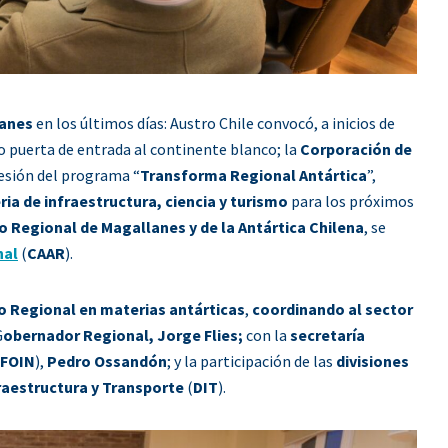
anes
en los últimos días: Austro Chile convocó, a inicios de
puerta de entrada al continente blanco; la
Corporación de
sesión del programa “
Transforma Regional Antártica
”,
ria de infraestructura, ciencia y turismo
para los próximos
 Regional de Magallanes y de la Antártica Chilena
, se
nal
(
CAAR
).
o Regional en materias antárticas
,
coordinando al sector
G
obernador Regional, Jorge Flies;
con la
secretaría
IFOIN
),
Pedro Ossandón
; y la participación de las
divisiones
raestructura y Transporte
(
DIT
).