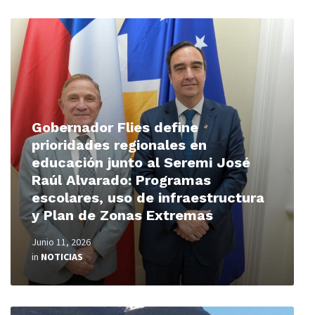
Read
More
Gobernador Flies define
prioridades regionales en
educación junto al Seremi José
Raúl Alvarado: Programas
escolares, uso de infraestructura
y Plan de Zonas Extremas
Junio 11, 2026
in
NOTICIAS
Read