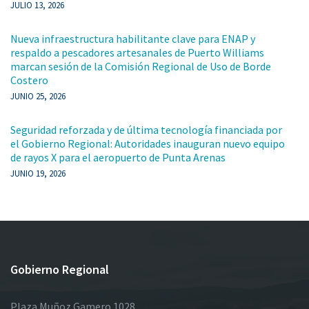
JULIO 13, 2026
Nueva infraestructura habilitante clave para ENAP y
respaldo a pescadores artesanales de Puerto Williams
marcan sesión de la Comisión Regional de Uso de Borde
Costero
JUNIO 25, 2026
Seguridad reforzada y de última tecnología financiada por
el Gobierno Regional: Autoridades inauguran nuevo equipo
de rayos X para el aeropuerto de Punta Arenas
JUNIO 19, 2026
Gobierno Regional
Plaza Muñoz Gamero 1028