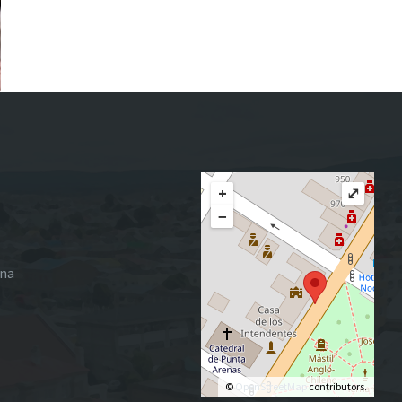
+
⤢
−
ena
©
OpenStreetMap
contributors.