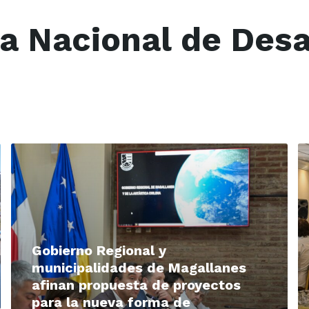
ca Nacional de Des
Read
R
More
M
Gobierno Regional y
municipalidades de Magallanes
afinan propuesta de proyectos
para la nueva forma de