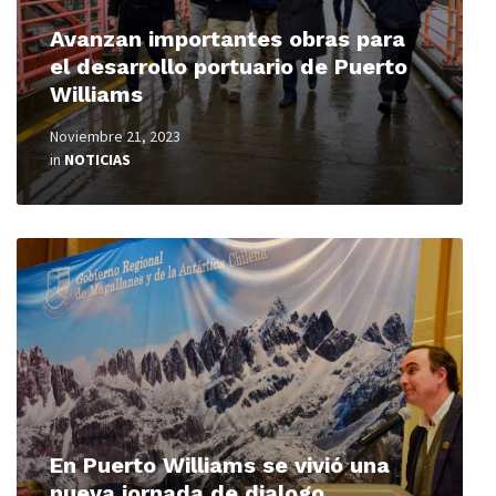
Avanzan importantes obras para
el desarrollo portuario de Puerto
Williams
Noviembre 21, 2023
in
NOTICIAS
Read
More
En Puerto Williams se vivió una
nueva jornada de dialogo