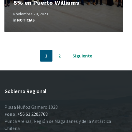
8% en Puerto Williams
Noviembre 20, 2023
in
NOTICIAS
Paginación
1
2
Siguiente
de
entradas
Gobierno Regional
Plaza Muñoz Gamero 1028
Fono:
+56 61 2203768
Punta Arenas, Región de Magallanes y de la Antártica
Chilena