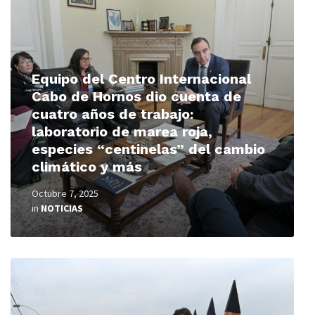
Equipo del Centro Internacional
Cabo de Hornos dio cuenta de
cuatro años de trabajo:
laboratorio de marea roja,
especies “centinelas” del cambio
climático y más
Octubre 7, 2025
in
NOTICIAS
Read
More