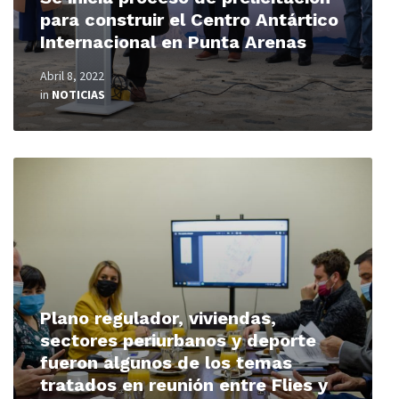
para construir el Centro Antártico
Internacional en Punta Arenas
Abril 8, 2022
in
NOTICIAS
Read
More
Plano regulador, viviendas,
sectores periurbanos y deporte
fueron algunos de los temas
tratados en reunión entre Flies y