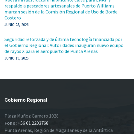
respaldo a pescadores artesanales de Puerto Williams
marcan sesión de la Comisión Regional de Uso de Borde
Costero
JUNIO 25, 2026
Seguridad reforzada y de última tecnología financiada por
el Gobierno Regional: Autoridades inauguran nuevo equipo
de rayos X para el aeropuerto de Punta Arenas
JUNIO 19, 2026
Gobierno Regional
Plaza Muñoz Gamero 1028
Fono:
+56 61 2203768
Punta Arenas, Región de Magallanes y de la Antártica