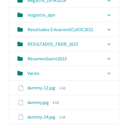
Registro_DPIR2024
resgistro_dpir
Resultados EvluacionSCySOC2022
RESULTADOS_FNDR_2023
ResumenGasto2023
Varios
File
dummy-12.jpg
6 kB
size:
File
dummy.jpg
6 kB
size:
File
dummy-24.jpg
6 kB
size: